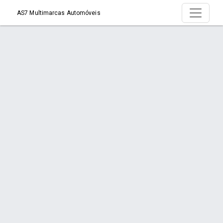
AS7 Multimarcas Automóveis
Produto >
Início
Produto
Orçamento via WhatsApp