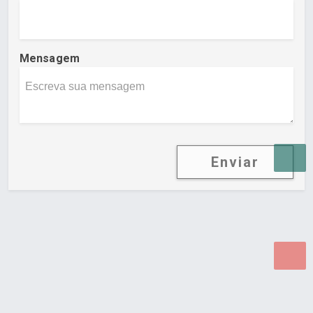
Mensagem
Enviar
Desenvolvido por Poly Design
Cubo Guia -
www.cuboguia.com.br - Desenvolvimento de Sites e
Sistemas para WEB.
© 2026 ®
Política de Cookies