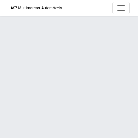
AS7 Multimarcas Automóveis
Produto > Mitsubishi Pajero Full 3.2 Diesel
HPE Aut. 4X4 2016
Início
Produto