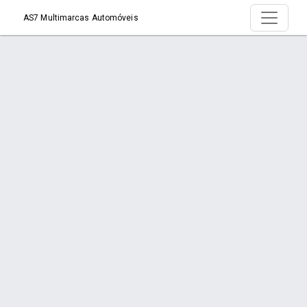
AS7 Multimarcas Automóveis
Produto > Chevrolet Tracker 1.2 Turbo Aut.
2021
Início
Produto