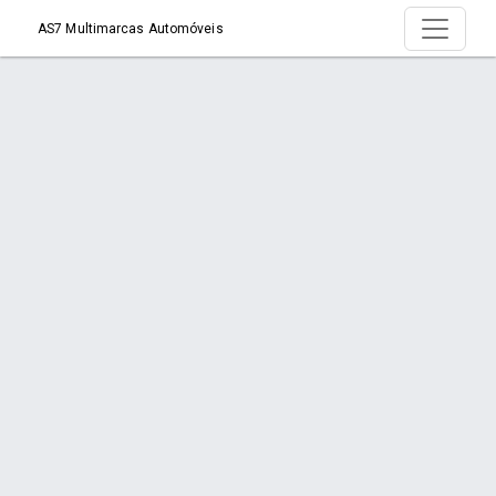
AS7 Multimarcas Automóveis
Produto >
Início
Produto
Orçamento via WhatsApp