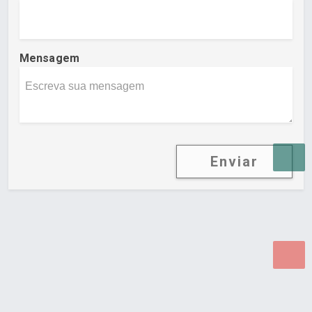
Mensagem
Enviar
Desenvolvido por Poly Design
Cubo Guia -
www.cuboguia.com.br - Desenvolvimento de Sites e
Sistemas para WEB.
© 2026 ®
Política de Cookies