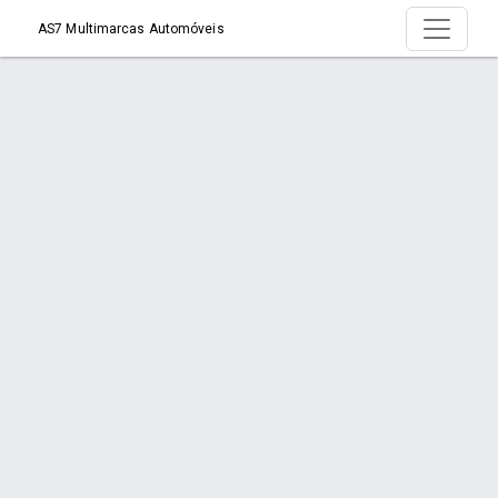
AS7 Multimarcas Automóveis
Produto >
Início
Produto
Orçamento via WhatsApp