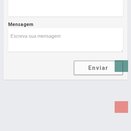
Mensagem
Enviar
Desenvolvido por Poly Design
Cubo Guia -
www.cuboguia.com.br - Desenvolvimento de Sites e
Sistemas para WEB.
© 2026 ®
Política de Cookies