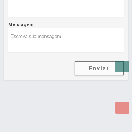
Mensagem
Enviar
Desenvolvido por Poly Design
Cubo Guia -
www.cuboguia.com.br - Desenvolvimento de Sites e
Sistemas para WEB.
© 2026 ®
Política de Cookies