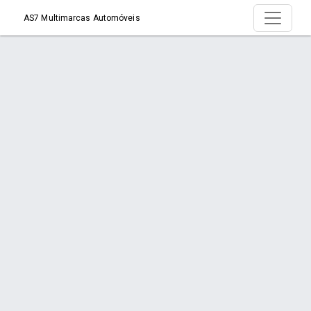
AS7 Multimarcas Automóveis
Produto >
Início
Produto
Orçamento via WhatsApp