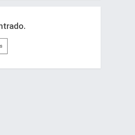
trado.
ns