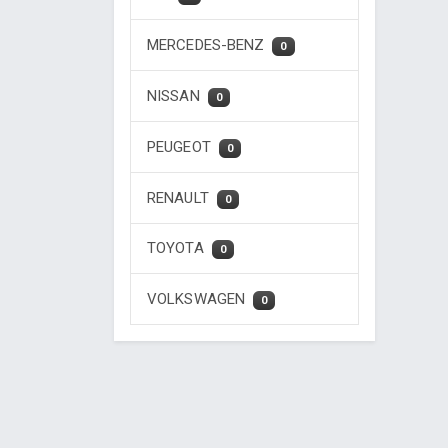
MERCEDES-BENZ
0
NISSAN
0
PEUGEOT
0
RENAULT
0
TOYOTA
0
VOLKSWAGEN
0
Desenvolvido por Poly Design
Cubo Gui