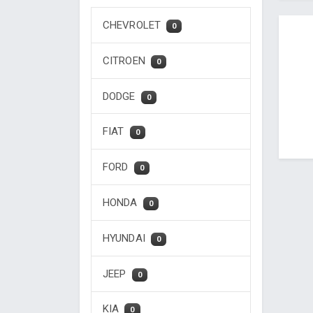
CHEVROLET
0
CITROEN
0
DODGE
0
FIAT
0
FORD
0
HONDA
0
HYUNDAI
0
JEEP
0
KIA
0