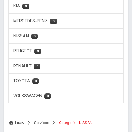
KIA
0
MERCEDES-BENZ
0
NISSAN
0
PEUGEOT
0
RENAULT
0
TOYOTA
0
VOLKSWAGEN
0
Início
Serviços
Categoria - NISSAN