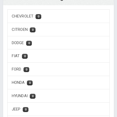
CHEVROLET
0
CITROEN
0
DODGE
0
FIAT
0
FORD
0
HONDA
0
HYUNDAI
0
JEEP
0