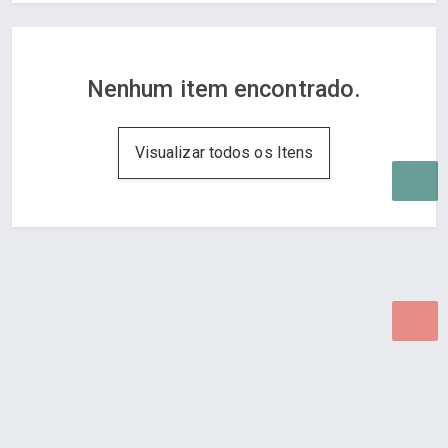
Nenhum item encontrado.
Visualizar todos os Itens
Desenvolvido por Poly Design
Cubo Guia -
www.cuboguia.com.br - Desenvolvimento de Sites e
Sistemas para WEB.
© 2026 ®
Política de Cookies