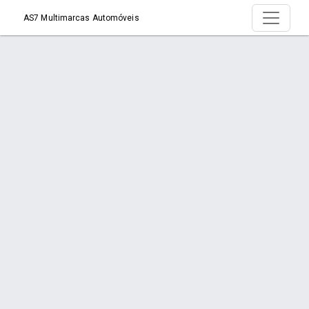
AS7 Multimarcas Automóveis
Produto >
Início
Produto
Orçamento via WhatsApp