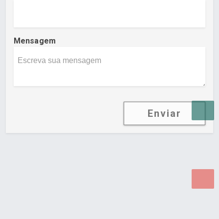
Mensagem
Enviar
Desenvolvido por Poly Design
Cubo Guia -
www.cuboguia.com.br - Desenvolvimento de Sites e
Sistemas para WEB.
© 2026 ®
Política de Cookies