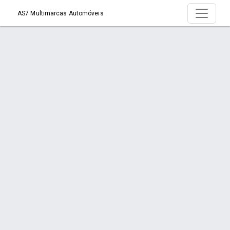
AS7 Multimarcas Automóveis
Produto >
Início
Produto
Orçamento via WhatsApp