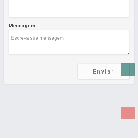
Mensagem
Enviar
Desenvolvido por Poly Design
Cubo Guia -
www.cuboguia.com.br - Desenvolvimento de Sites e
Sistemas para WEB.
© 2026 ®
Política de Cookies