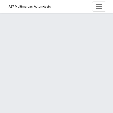
AS7 Multimarcas Automóveis
Produto >
Início
Produto
Orçamento via WhatsApp