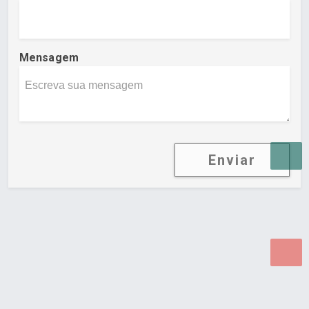
Mensagem
Enviar
Desenvolvido por Poly Design
Cubo Guia -
www.cuboguia.com.br - Desenvolvimento de Sites e
Sistemas para WEB.
© 2026 ®
Política de Cookies